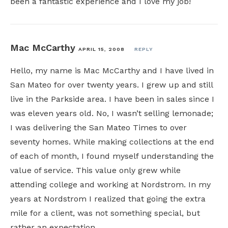
been a fantastic experience and I love my job!
Oportunidades de
entretenimiento asequibles
para todos los jugadores
Mac McCarthy
APRIL 15, 2008
REPLY
Hello, my name is Mac McCarthy and I have lived in
San Mateo for over twenty years. I grew up and still
¡Casinos para Todos te trae una increíble oferta!
live in the Parkside area. I have been in sales since I
Ahora puedes jugar con solo $100 MXN y tener la
was eleven years old. No, I wasn’t selling lemonade;
oportunidad de ganar grandes premios. No importa
I was delivering the San Mateo Times to over
si eres un jugador experimentado o si apenas estás
seventy homes. While making collections at the end
empezando, esta es tu oportunidad de disfrutar de
of each of month, I found myself understanding the
la emoción de los casinos sin tener que gastar
value of service. This value only grew while
mucho dinero.
attending college and working at Nordstrom. In my
years at Nordstrom I realized that going the extra
Con solo $100 MXN, podrás acceder a una amplia
mile for a client, was not something special, but
variedad de juegos de casino, desde las clásicas
rather an expectation.