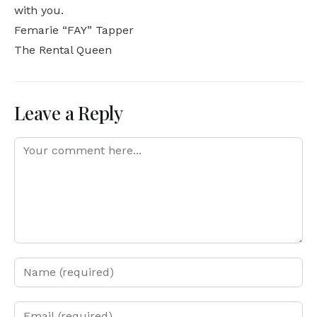
momento. ¡No pierdas esta oportunidad de divertirte
with you.
y ganar con solo $100 MXN en Casinos para Todos!
Femarie “FAY” Tapper
The Rental Queen
Beneficios adicionales:
promociones y bonificaciones
Leave a Reply
exclusivas para nuevos
jugadores
¡Casinos para Todos te trae una increíble oferta!
Ahora puedes disfrutar de la emoción de los juegos
de casino con solo $100 MXN. No importa si eres un
jugador experimentado o si apenas estás
comenzando, esta promoción es perfecta para ti.
Con solo una pequeña inversión, tendrás acceso a