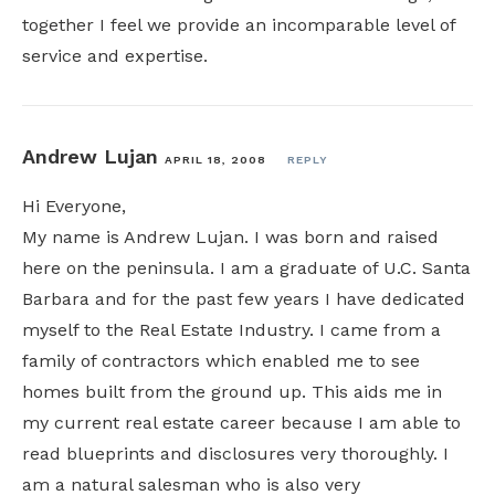
variedad de juegos para todos los gustos. Desde las
together I feel we provide an incomparable level of
clásicas máquinas tragamonedas hasta
service and expertise.
emocionantes juegos de mesa como el blackjack y
la ruleta, encontrarás todo lo que necesitas para
pasar horas de entretenimiento. ¡No esperes más y
Andrew Lujan
APRIL 18, 2008
REPLY
únete a la diversión con solo $100 MXN en
https://mejorescasinosenlinea.org/deposito-minimo-
Hi Everyone,
100-mxn/!
My name is Andrew Lujan. I was born and raised
here on the peninsula. I am a graduate of U.C. Santa
Barbara and for the past few years I have dedicated
Estrategias para maximizar
myself to the Real Estate Industry. I came from a
tus ganancias con una
family of contractors which enabled me to see
inversión mínima
homes built from the ground up. This aids me in
my current real estate career because I am able to
read blueprints and disclosures very thoroughly. I
¡Casinos para Todos te trae la oportunidad de jugar
am a natural salesman who is also very