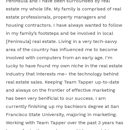
Peninsula and I have been surrounded by real
entretenimiento accesible para todos.
estate my whole life. My family is comprised of real
estate professionals, property managers and
En este artículo, exploraremos los beneficios y las
housing contractors. I have always wanted to follow
ventajas de los casinos para todos. Descubriremos
in my family’s footsteps and be involved in local
cómo estos establecimientos están democratizando
[Peninsula] real estate. Living in a very tech-savvy
el mundo del juego, brindándote la oportunidad de
area of the country has influenced me to become
disfrutar de la emoción y la adrenalina de las
involved with computers from an early age. I’m
apuestas sin tener que gastar una fortuna. Además,
lucky to have found my own niche in the real estate
te mostraremos cómo los casinos para todos están
industry that interests me– the technology behind
cambiando la percepción de los juegos de azar,
real estate sales. Keeping Team Tapper up-to-date
alejándose de la exclusividad y acercándose a la
and always on the frontier of effective marketing
diversión y el entretenimiento para todos. ¿Estás
has been very benificial to our success. I am
listo para sumergirte en esta nueva forma de jugar?
currently finishing up my bachleors degree at San
¡Entonces acompáñanos en este fascinante viaje por
Francisco State University, majoring in marketing.
los casinos para todos!
Working with Team Tapper over the past 3 years has