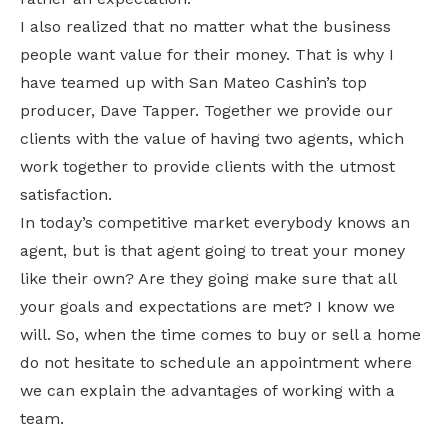
máquinas tragamonedas hasta mesas de blackjack
I also realized that no matter what the business
y ruleta. Nuestro casino en línea te ofrece una
people want value for their money. That is why I
experiencia de juego segura y confiable, con
have teamed up with San Mateo Cashin’s top
gráficos de alta calidad y un sistema de pago
producer, Dave Tapper. Together we provide our
seguro. Además, podrás aprovechar bonificaciones y
clients with the value of having two agents, which
promociones exclusivas que te permitirán
work together to provide clients with the utmost
maximizar tus ganancias. ¿A qué esperas? ¡Únete a
satisfaction.
Casinos para Todos y juega con solo $100 MXN!
In today’s competitive market everybody knows an
agent, but is that agent going to treat your money
Descubre la emoción de los
like their own? Are they going make sure that all
juegos de azar con solo $100
your goals and expectations are met? I know we
MXN
will. So, when the time comes to buy or sell a home
do not hesitate to schedule an appointment where
we can explain the advantages of working with a
¿Quieres disfrutar de la emoción de los casinos pero
team.
no quieres gastar mucho dinero? ¡Tenemos la