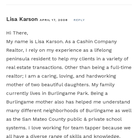
solución perfecta para ti! Con “Casinos para Todos:
Juega con Solo $100 MXN”, podrás disfrutar de tus
Lisa Karson
APRIL 17, 2008
REPLY
juegos favoritos sin tener que realizar grandes
depósitos. Entra en acción con tan solo $100 MXN y
Hi There,
vive la emoción de ganar grandes premios.
My name is Lisa Karson. As a Cashin Company
Realtor, I rely on my experience as a lifelong
En nuestro sitio web, encontrarás una selección de
peninsula resident to help my clients in a variety of
los mejores casinos en línea que aceptan depósitos
real estate transactions. Other than being a full-time
mínimos de $100 MXN. ¿No nos crees? No te
realtor; I am a caring, loving, and hardworking
preocupes, te invitamos a comprobarlo tú mismo.
mother of two beautiful daughters. My family
Visita
https://mejorescasinosenlinea.org/deposito-
currently lives in Burlingame Park. Being a
minimo-100-mxn/
y descubre una amplia gama de
Burlingame mother also has helped me understand
opciones para jugar y ganar con solo $100 MXN.
many different neighborhoods of Burlingame as well
as the San Mateo County public & private school
No importa si eres un jugador principiante o
systems. I love working for team tapper because we
experimentado, nuestros casinos ofrecen una gran
all have a diverse range of skills and knowledge,