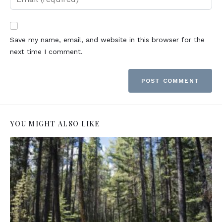
una amplia variedad de juegos y la oportunidad de
ganar grandes premios.
En Casinos para Todos, encontrarás una plataforma
Save my name, email, and website in this browser for the
next time I comment.
segura y confiable para jugar. Nuestro sitio web está
diseñado para brindarte una experiencia de juego
fácil y divertida. Podrás elegir entre una amplia
gama de juegos, incluyendo tragamonedas, ruleta,
póker y muchos más. Además, contamos con un
equipo de atención al cliente disponible las 24 horas
YOU MIGHT ALSO LIKE
del día, los 7 días de la semana, para brindarte
soporte y responder a todas tus preguntas.
No pierdas esta oportunidad de disfrutar de la
emoción de los casinos sin gastar mucho dinero.
Regístrate en Casinos para Todos y comienza a jugar
con solo $100 MXN. ¡La suerte está de tu lado!